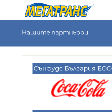
Нашите партньори
Сънфудс България ЕО