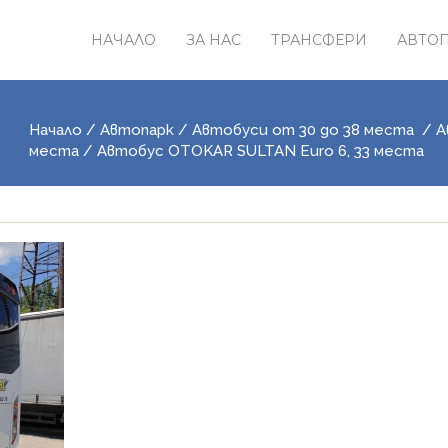
НАЧАЛО
ЗА НАС
ТРАНСФЕРИ
АВТО
Начало
/
Автопарк
/
Автобуси от 30 до 38 места
/
А
места
/ Автобус OTOKAR SULTAN Euro 6, 33 места